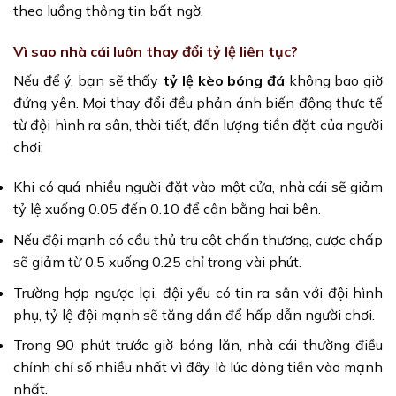
theo luồng thông tin bất ngờ.
Vì sao nhà cái luôn thay đổi tỷ lệ liên tục?
Nếu để ý, bạn sẽ thấy
tỷ lệ kèo bóng đá
không bao giờ
đứng yên. Mọi thay đổi đều phản ánh biến động thực tế
từ đội hình ra sân, thời tiết, đến lượng tiền đặt của người
chơi:
Khi có quá nhiều người đặt vào một cửa, nhà cái sẽ giảm
tỷ lệ xuống 0.05 đến 0.10 để cân bằng hai bên.
Nếu đội mạnh có cầu thủ trụ cột chấn thương, cược chấp
sẽ giảm từ 0.5 xuống 0.25 chỉ trong vài phút.
Trường hợp ngược lại, đội yếu có tin ra sân với đội hình
phụ, tỷ lệ đội mạnh sẽ tăng dần để hấp dẫn người chơi.
Trong 90 phút trước giờ bóng lăn, nhà cái thường điều
chỉnh chỉ số nhiều nhất vì đây là lúc dòng tiền vào mạnh
nhất.