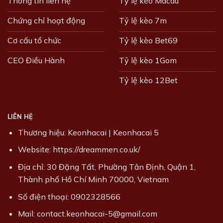
Thông tin liên hệ
Tỷ lệ kèo Macau
Chứng chỉ hoạt động
Tỷ lệ kèo 7m
Cơ cấu tổ chức
Tỷ lệ kèo Bet69
CEO Điều Hành
Tỷ lệ kèo 1Gom
Tỷ lệ kèo 12Bet
LIÊN HỆ
Thương hiệu: Keonhacai | Keonhacai 5
Website:
https://dreammen.co.uk/
Địa chỉ: 30 Đặng Tất, Phường Tân Định, Quận 1,
Thành phố Hồ Chí Minh 70000, Vietnam
Số điện thoại: 0902328566
Mail:
contact.keonhacai-5@gmail.com