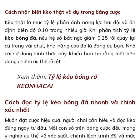
Cách nhận biết kèo thật và dụ trong bảng cược
Kèo thật là mức tỷ lệ phản ánh năng lực hai đội và ổn
định biên độ 0.10 trong nhiều giờ. Khi phân tích
tỷ lệ
kèo bóng đá
, nếu hệ số bất ngờ giảm 0.25 rồi quay lại
cũ trong vài phút, khả năng cao đó là đang dụ bạn. Nhà
cái sử dụng hình thức này khiến bạn tin rằng một bên
đang chiếm ưu thế rõ rệt.
Xem thêm:
Tỷ lệ kèo bóng rổ
KEONHACAI
Cách đọc tỷ lệ kèo bóng đá nhanh và chính
xác nhất
Muốn đặt cược hiệu quả, người chơi cần hiểu và đọc kèo
đúng ngay từ đầu. Mỗi con số trên bảng cược đều mang
ý nghĩa cụ thể về xác suất, chênh lệch trình độ và mức