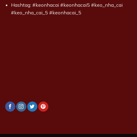
Hashtag: #keonhacai #keonhacai5 #keo_nha_cai
#keo_nha_cai_5 #keonhacai_5