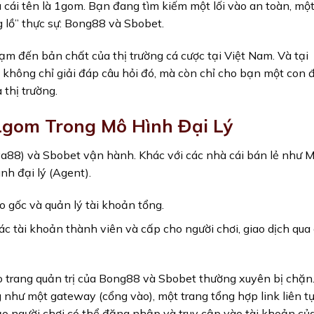
cái tên là 1gom. Bạn đang tìm kiếm một lối vào an toàn, một
 lồ” thực sự: Bong88 và Sbobet.
 đến bản chất của thị trường cá cược tại Việt Nam. Và tại
ẽ không chỉ giải đáp câu hỏi đó, mà còn chỉ cho bạn một con
 thị trường.
1gom Trong Mô Hình Đại Lý
va88) và Sbobet vận hành. Khác với các nhà cái bán lẻ như 
nh đại lý (Agent).
 gốc và quản lý tài khoản tổng.
các tài khoản thành viên và cấp cho người chơi, giao dịch qua
ào trang quản trị của Bong88 và Sbobet thường xuyên bị chặn.
 như một gateway (cổng vào), một trang tổng hợp link liên t
ảo người chơi có thể đăng nhập và truy cập vào tài khoản củ