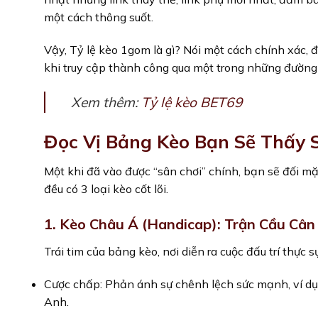
một cách thông suốt.
Vậy, Tỷ lệ kèo 1gom là gì? Nói một cách chính xác,
khi truy cập thành công qua một trong những đường
Xem thêm:
Tỷ lệ kèo BET69
Đọc Vị Bảng Kèo Bạn Sẽ Thấy 
Một khi đã vào được “sân chơi” chính, bạn sẽ đối 
đều có 3 loại kèo cốt lõi.
1. Kèo Châu Á (Handicap): Trận Cầu Câ
Trái tim của bảng kèo, nơi diễn ra cuộc đấu trí thực sự
Cược chấp: Phản ánh sự chênh lệch sức mạnh, ví dụ 
Anh.