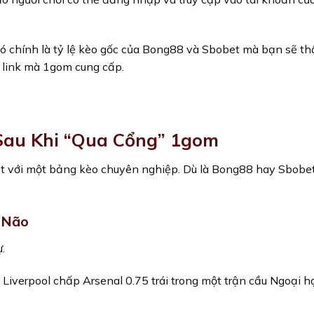
 đó chính là tỷ lệ kèo gốc của Bong88 và Sbobet mà bạn sẽ th
 link mà 1gom cung cấp.
Sau Khi “Qua Cổng” 1gom
mặt với một bảng kèo chuyên nghiệp. Dù là Bong88 hay Sbobe
n Não
.
Liverpool chấp Arsenal 0.75 trái trong một trận cầu Ngoại 