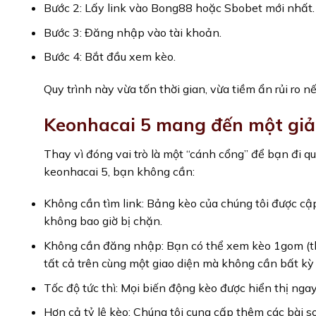
Bước 2: Lấy link vào Bong88 hoặc Sbobet mới nhất.
Bước 3: Đăng nhập vào tài khoản.
Bước 4: Bắt đầu xem kèo.
Quy trình này vừa tốn thời gian, vừa tiềm ẩn rủi ro n
Keonhacai 5 mang đến một giả
Thay vì đóng vai trò là một “cánh cổng” để bạn đi qu
keonhacai 5, bạn không cần:
Không cần tìm link: Bảng kèo của chúng tôi được cập 
không bao giờ bị chặn.
Không cần đăng nhập: Bạn có thể xem kèo 1gom (th
tất cả trên cùng một giao diện mà không cần bất kỳ
Tốc độ tức thì: Mọi biến động kèo được hiển thị nga
Hơn cả tỷ lệ kèo: Chúng tôi cung cấp thêm các bài so