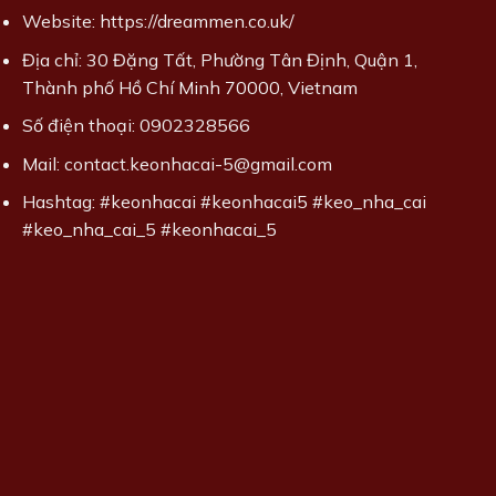
Website:
https://dreammen.co.uk/
Địa chỉ: 30 Đặng Tất, Phường Tân Định, Quận 1,
Thành phố Hồ Chí Minh 70000, Vietnam
Số điện thoại: 0902328566
Mail:
contact.keonhacai-5@gmail.com
Hashtag: #keonhacai #keonhacai5 #keo_nha_cai
#keo_nha_cai_5 #keonhacai_5