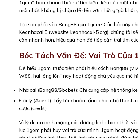
1gom”, bạn không thực sự tìm kiếm kèo của một nhà 
mới nhất không bị chặn để đến với những “gã khổng
Tại sao phải vào Bong88 qua 1gom? Câu hỏi này chạm
Keonhacai 5 (website keonhacai-5.org), chúng tôi s
còn nhanh hơn, hiệu quả hơn để tiếp cận trái tim của
Bóc Tách Vấn Đề: Vai Trò Của 
Để hiểu 1gom, trước tiên phải hiểu cách Bong88 (Vi
W88, hai “ông lớn” này hoạt động chủ yếu qua mô hì
Nhà cái (Bong88/Sbobet): Chỉ cung cấp hệ thống kèo
Đại lý (Agent): Lấy tài khoản tổng, chia nhỏ thành 
cược (credit).
Vì lý do an ninh mạng, các đường link chính thức v
lúc 1gom phát huy vai trò của mình. 1gom hoạt động
nhật những link thay thế, link phụ mới nhất, đảm b